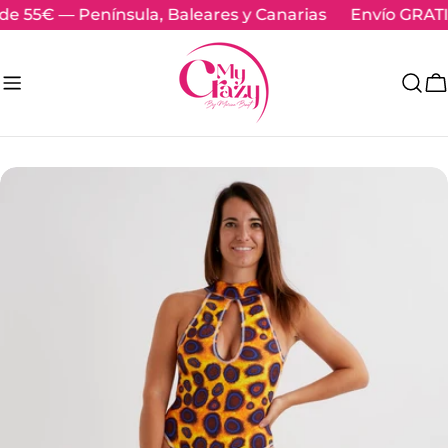
Skip
 55€ — Península, Baleares y Canarias
Envío GRATIS 
to
content
C
Skip
to
product
information