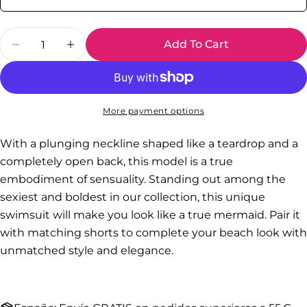
out
or
Quantity
unavailable
Add To Cart
Decrease Quantity For Mermaid Drop Sleeveles
Increase Quantity For Mermaid Drop S
More payment options
With a plunging neckline shaped like a teardrop and a
completely open back, this model is a true
embodiment of sensuality. Standing out among the
sexiest and boldest in our collection, this unique
swimsuit will make you look like a true mermaid. Pair it
with matching shorts to complete your beach look with
unmatched style and elegance.