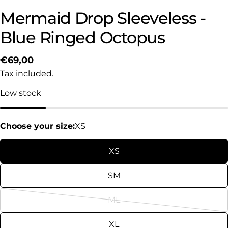
Mermaid Drop Sleeveless -
Blue Ringed Octopus
Regular
€69,00
price
Tax included.
Low stock
Choose your size:
XS
XS
SM
ML
Variant
sold
XL