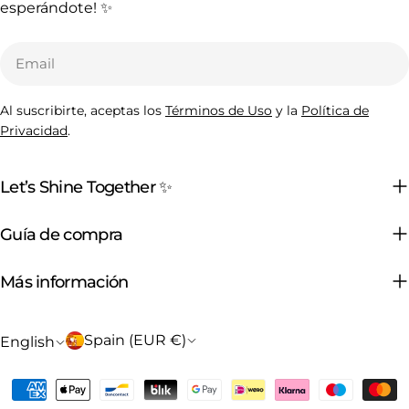
esperándote! ✨
Email
Al suscribirte, aceptas los
Términos de Uso
y la
Política de
Privacidad
.
Let’s Shine Together ✨
Guía de compra
Más información
C
L
Spain (EUR €)
English
o
a
Payment
u
n