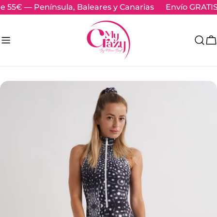
Skip
55€ — Península, Baleares y Canarias
Envío GRATIS 
to
content
C
Skip
to
product
information