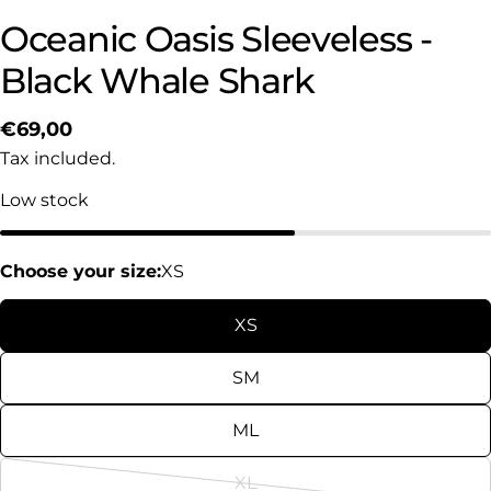
Oceanic Oasis Sleeveless -
Black Whale Shark
Regular
€69,00
price
Tax included.
Low stock
Choose your size:
XS
XS
SM
ML
XL