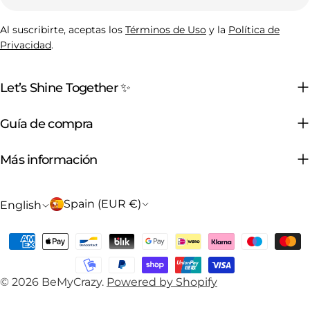
Al suscribirte, aceptas los
Términos de Uso
y la
Política de
Privacidad
.
Let’s Shine Together ✨
Guía de compra
Más información
C
L
Spain (EUR €)
English
o
a
Payment
u
n
methods
n
g
© 2026
BeMyCrazy
.
Powered by Shopify
t
u