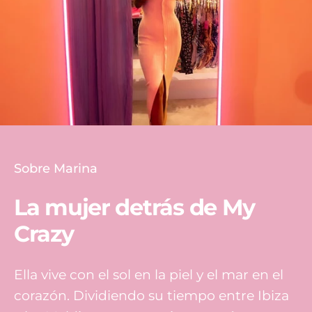
Sobre Marina
La mujer detrás de My
Crazy
Ella vive con el sol en la piel y el mar en el
corazón. Dividiendo su tiempo entre Ibiza