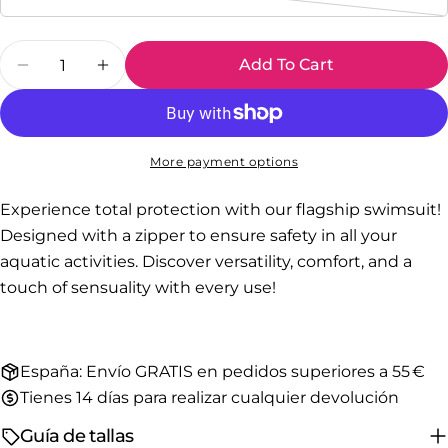
Variant
sold
Quantity
out
Add To Cart
Decrease Quantity For Oceanic Oasis Sleeveles
Increase Quantity For Oceanic Oasis S
or
unavailable
More payment options
Experience total protection with our flagship swimsuit!
Designed with a zipper to ensure safety in all your
aquatic activities. Discover versatility, comfort, and a
touch of sensuality with every use!
España: Envío GRATIS en pedidos superiores a 55 €
Tienes 14 días para realizar cualquier devolución
Guía de tallas