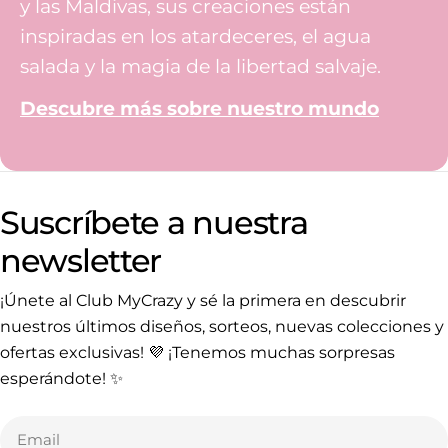
y las Maldivas, sus creaciones están
inspiradas en los atardeceres, el agua
salada y la magia de la libertad salvaje.
Descubre más sobre nuestro mundo
Suscríbete a nuestra
newsletter
¡Únete al Club MyCrazy y sé la primera en descubrir
nuestros últimos diseños, sorteos, nuevas colecciones y
ofertas exclusivas! 💜 ¡Tenemos muchas sorpresas
esperándote! ✨
Email